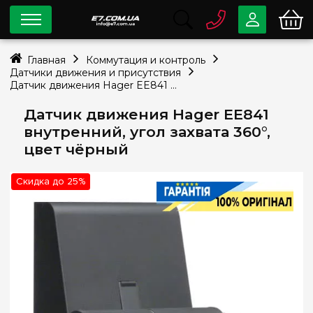
0 800
33-63-07
Главная
Коммутация и контроль
Бесплатно
Датчики движения и присутствия
info@e7.com.ua
Датчик движения Hager EE841 внутренний, угол захвата 360°, цвет чёрный
044
334-79-78
Датчик движения Hager EE841
Viber
Telegram
внутренний, угол захвата 360°,
цвет чёрный
Скидка до 25%