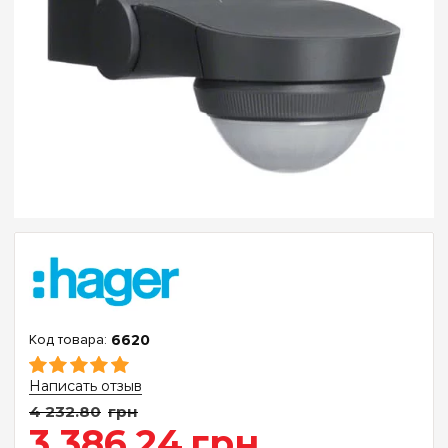
6620
Написать отзыв
4 232
.
80
грн
3 386
.
24
грн