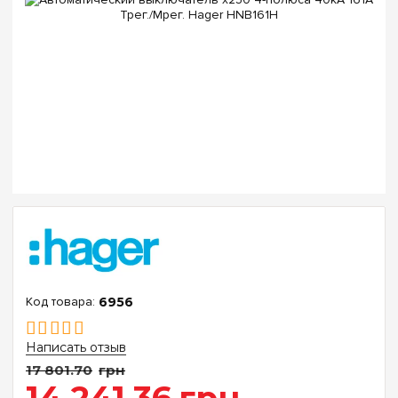
6956
Написать отзыв
17 801
.
70
грн
14 241
.
36
грн