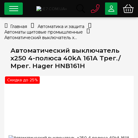
0 800
33-63-07
Главная
Автоматика и защита
Бесплатно
Автоматы щитовые промышленные
info@e7.com.ua
Автоматический выключатель x250 4-полюса 40kA 161A Трег./Мрег. Hager HNB161H
044
334-79-78
Автоматический выключатель
Viber
Telegram
x250 4-полюса 40kA 161A Трег./
Мрег. Hager HNB161H
Скидка до 25%