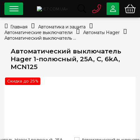
0 800
33-63-07
Главная
Автоматика и защита
Бесплатно
Автоматические выключатели
Автоматы Hager
info@e7.com.ua
Автоматический выключатель Hager 1-полюсный, 25A, C, 6kA, MCN125
044
334-79-78
Автоматический выключатель
Viber
Telegram
Hager 1-полюсный, 25A, C, 6kA,
MCN125
Скидка до 25%