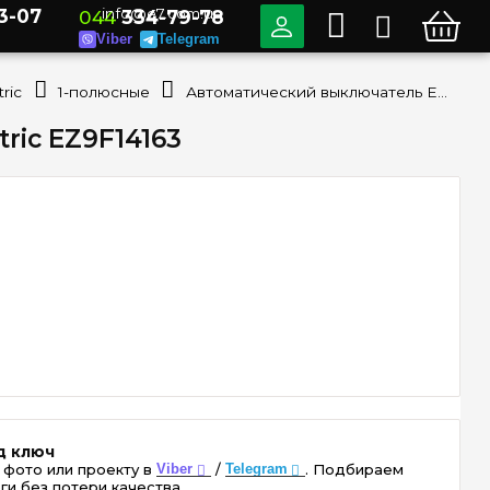
3-07
info@e7.com.ua
044
334-79-78
Viber
Telegram
ric
1-полюсные
Автоматический выключатель Easy9 1-п, 63 А тип «B» Schneider Electric EZ9F14163
ric EZ9F14163
д ключ
 фото или проекту в
Viber
/
Telegram
. Подбираем
ги без потери качества.