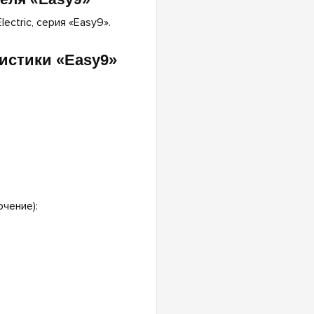
ctric, серия «Easy9».
истики «Easy9»
чение):