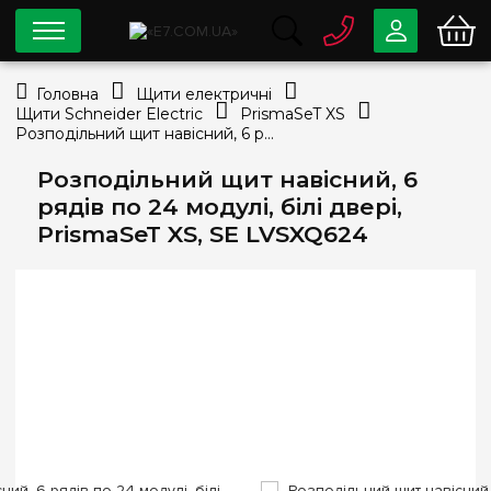
0 800
33-63-07
Головна
Щити електричні
Безкоштовно
Щити Schneider Electric
PrismaSeT XS
info@e7.com.ua
Розподільний щит навісний, 6 рядів по 24 модулі, білі двері, PrismaSeT XS, SE LVSXQ624
044
334-79-78
Розподільний щит навісний, 6
Viber
Telegram
рядів по 24 модулі, білі двері,
PrismaSeT XS, SE LVSXQ624