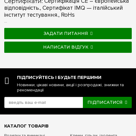
Сертифікати:
Сертифікація CE – європейська
відповідність., Сертифікат IMQ — італійський
інститут тестування., RoHs
...
ЗАДАТИ ПИТАННЯ
НАПИСАТИ ВІДГУК
ПІДПИСУЙТЕСЬ І БУДЬТЕ ПЕРШИМИ
Новинки, цікаві новини, акції і розпродажі, знижки та
рекомендації
ПІДПИСАТИСЯ
КАТАЛОГ ТОВАРІВ
Розетки та вимикачі
Клеми, гільзи, ізолента