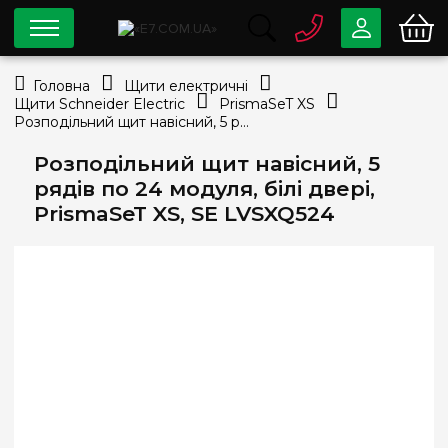
0 800
33-63-07
Головна
Щити електричні
Безкоштовно
Щити Schneider Electric
PrismaSeT XS
info@e7.com.ua
Розподільний щит навісний, 5 рядів по 24 модуля, білі двері, PrismaSeT XS, SE LVSXQ524
044
334-79-78
Розподільний щит навісний, 5
Viber
Telegram
рядів по 24 модуля, білі двері,
PrismaSeT XS, SE LVSXQ524