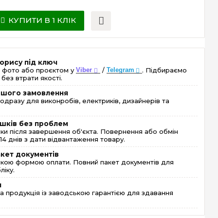
КУПИТИ В 1 КЛІК
орису під ключ
 фото або проєктом у
Viber
/
Telegram
. Підбираємо
без втрати якості.
ершого замовлення
одразу для виконробів, електриків, дизайнерів та
шків без проблем
и після завершення об'єкта. Повернення або обмін
4 днів з дати відвантаження товару.
акет документів
кою формою оплати. Повний пакет документів для
ліку.
я
 продукція із заводською гарантією для здавання