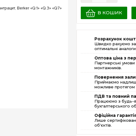
В КОШИК
Розрахунок кошт
Швидко рахуємо за
оптимальні аналоги 
Оптова ціна з п
Партнерські умови 
монтажників.
Повернення зали
Приймаємо надлишк
можливе протягом 1
ПДВ та повний п
Працюємо з будь-я
бухгалтерського об
Офіційна гаранті
Лише сертифікована
об'єктів.