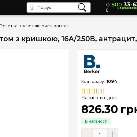
0 800
33-6
Безкоштов
Розетка з заземлюючим контактом з кришкою, 16А/250В, антрацит, Berker «Q.1» «Q.3» «Q7» 47516066
м з кришкою, 16А/250В, антрацит, B
1094
Написати відгук
826
.
30
гр