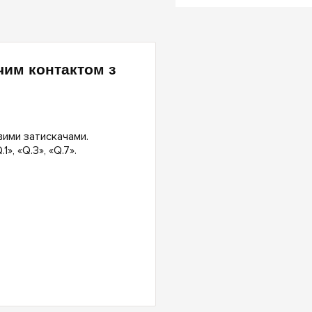
чим контактом з
вими затискачами.
», «Q.3», «Q.7».