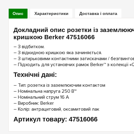
Опис
Характеристики
Доставка і оплата
Докладний опис розетки із заземлюю
кришкою Berker 47516066
– З відбитком.
– З відкидною кришкою яка зачиняється.
– З штирьковими контактними затискачами / безгвинто
– Підходить для установчих рамок Berker™ з колекції «Q.1
Технічні дані:
– Тип: розетка із заземлюючим контактом
– Номінальна напруга 250 В~
– Номінальний струм 16 A
– Виробник: Berker
– Колір: антрацитовий, оксамитовий лак
Артикул товару: 47516066