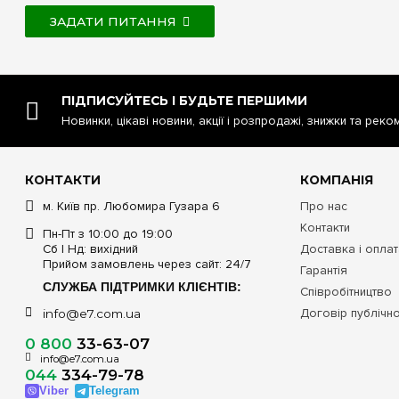
ЗАДАТИ ПИТАННЯ
ПІДПИСУЙТЕСЬ І БУДЬТЕ ПЕРШИМИ
Новинки, цікаві новини, акції і розпродажі, знижки та реко
КОНТАКТИ
КОМПАНІЯ
м. Київ пр. Любомира Гузара 6
Про нас
Контакти
Пн-Пт з 10:00 до 19:00
Сб | Нд: вихідний
Доставка і опла
Прийом замовлень через сайт: 24/7
Гарантія
СЛУЖБА ПІДТРИМКИ КЛІЄНТІВ:
Співробітництво
Договір публічн
info@e7.com.ua
0 800
33-63-07
info@e7.com.ua
044
334-79-78
Viber
Telegram