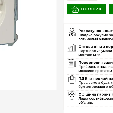
В КОШИК
Розрахунок кошт
Швидко рахуємо за
оптимальні аналоги 
Оптова ціна з п
Партнерські умови 
монтажників.
Повернення зали
Приймаємо надлишк
можливе протягом 1
ПДВ та повний п
Працюємо з будь-я
бухгалтерського об
Офіційна гаранті
Лише сертифікована
об'єктів.