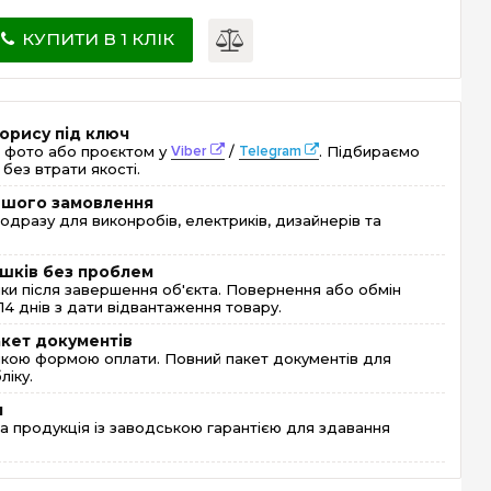
КУПИТИ В 1 КЛІК
орису під ключ
 фото або проєктом у
Viber
/
Telegram
. Підбираємо
без втрати якості.
ершого замовлення
одразу для виконробів, електриків, дизайнерів та
шків без проблем
и після завершення об'єкта. Повернення або обмін
4 днів з дати відвантаження товару.
акет документів
кою формою оплати. Повний пакет документів для
ліку.
я
 продукція із заводською гарантією для здавання