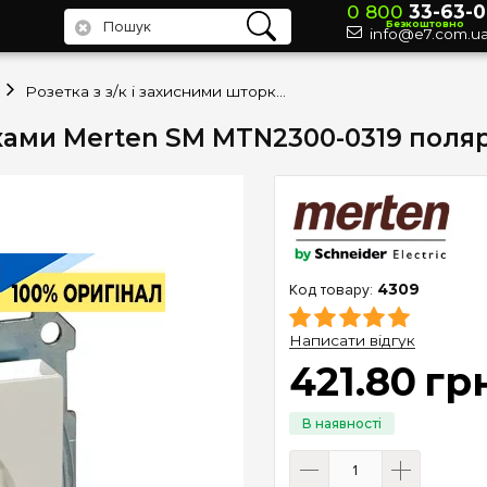
0 800
33-63-0
Безкоштовно
info@e7.com.u
Розетка з з/к і захисними шторками Merten SM MTN2300-0319 полярно-білий
рками Merten SM MTN2300-0319 поля
4309
Написати відгук
421
.
80
гр