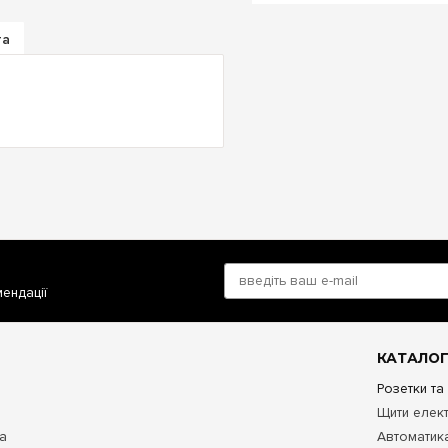
та
мендації
КАТАЛОГ
Розетки та
Щити елект
та
Автоматика