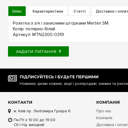
Опис
Характеристики
Статті
Доставка і опла
Розетка з з/к і захисними шторками Merten SM.
Колір: полярно-білий
Артикул: MTN2300-0319
ЗАДАТИ ПИТАННЯ
ПІДПИСУЙТЕСЬ І БУДЬТЕ ПЕРШИМИ
Новинки, цікаві новини, акції і розпродажі, знижки та реко
КОНТАКТИ
КОМПАНІЯ
м. Київ пр. Любомира Гузара 6
Про нас
Контакти
Пн-Пт з 10:00 до 19:00
Сб | Нд: вихідний
Доставка і опла