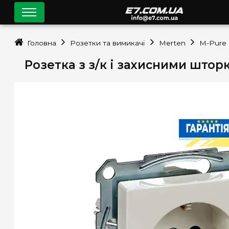
Головна
Розетки та вимикачі
Merten
M-Pure
Розетка з з/к і захисними што