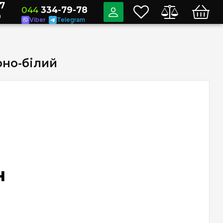
7
044
334-79-78
a
Viber
Telegram
рно-білий
н