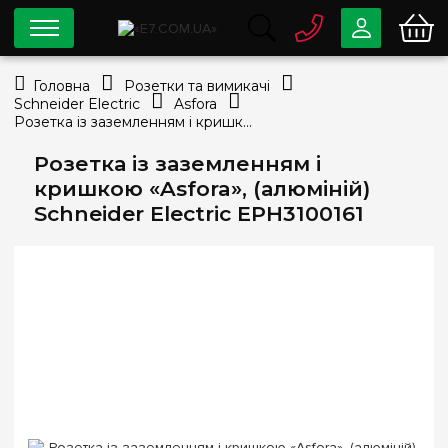
0 800
33-63-07
Головна
Розетки та вимикачі
Безкоштовно
Schneider Electric
Asfora
info@e7.com.ua
Розетка із заземленням і кришкою «Asfora», (алюміній) Schneider Electric EPH3100161
044
334-79-78
Розетка із заземленням і
Viber
Telegram
кришкою «Asfora», (алюміній)
Schneider Electric EPH3100161