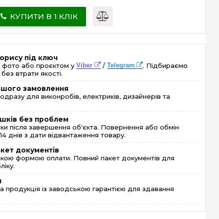
КУПИТИ В 1 КЛІК
орису під ключ
 фото або проєктом у
Viber
/
Telegram
. Підбираємо
без втрати якості.
ершого замовлення
одразу для виконробів, електриків, дизайнерів та
шків без проблем
и після завершення об'єкта. Повернення або обмін
4 днів з дати відвантаження товару.
акет документів
кою формою оплати. Повний пакет документів для
ліку.
я
 продукція із заводською гарантією для здавання