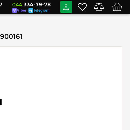
7
044
334-79-78
Viber
Telegram
2900161
н