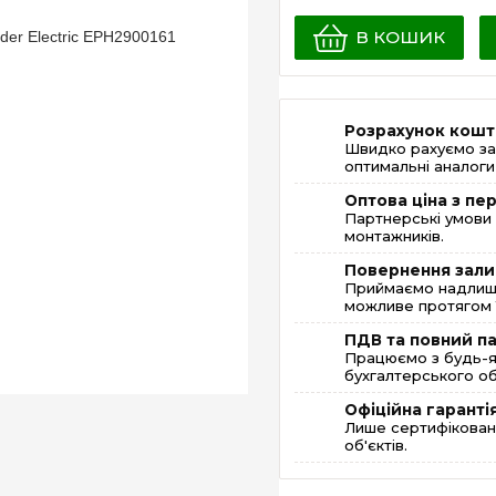
В КОШИК
Розрахунок кошт
Швидко рахуємо за
оптимальні аналоги 
Оптова ціна з п
Партнерські умови 
монтажників.
Повернення зали
Приймаємо надлишк
можливе протягом 1
ПДВ та повний п
Працюємо з будь-я
бухгалтерського об
Офіційна гаранті
Лише сертифікована
об'єктів.