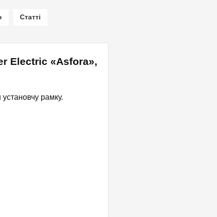
о
Статті
 Electric «Asfora»,
 установчу рамку.