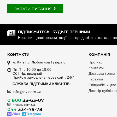
ЗАДАТИ ПИТАННЯ
ПІДПИСУЙТЕСЬ І БУДЬТЕ ПЕРШИМИ
Новинки, цікаві новини, акції і розпродажі, знижки та рек
КОНТАКТИ
КОМПАНІЯ
м. Київ пр. Любомира Гузара 6
Про нас
Контакти
Пн-Пт з 10:00 до 19:00
Сб | Нд: вихідний
Доставка і опла
Прийом замовлень через сайт: 24/7
Гарантія
СЛУЖБА ПІДТРИМКИ КЛІЄНТІВ:
Співробітництво
Договір публічн
info@e7.com.ua
0 800
33-63-07
info@e7.com.ua
044
334-79-78
Viber
Telegram