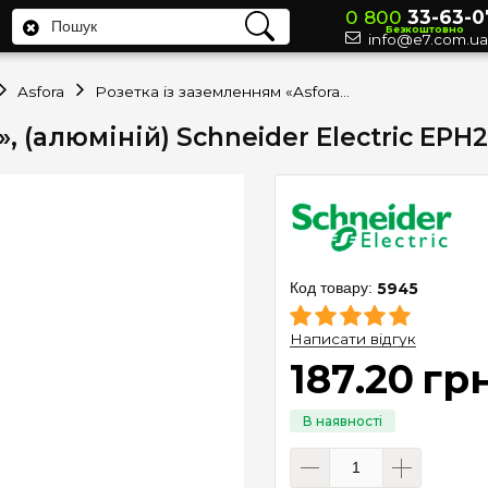
0 800
33-63-0
Безкоштовно
info@e7.com.ua
Asfora
Розетка із заземленням «Asfora», (алюміній) Schneider Electric EPH2900161
, (алюміній) Schneider Electric EPH
5945
Написати відгук
187
.
20
гр