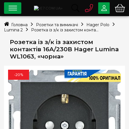
0 800
33-63-07
Головна
Розетки та вимикачі
Hager Polo
Безкоштовно
Lumina 2
Розетка із з/к із захистом контактів 16А/230В Hager Lumina WL1063, «чорна»
info@e7.com.ua
044
334-79-78
Розетка із з/к із захистом
контактів 16А/230В Hager Lumina
Viber
Telegram
WL1063, «чорна»
-20%