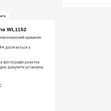
лата
ina WL1152
ризкозахисний кришкою.
P44 досягається з
На фотографії розетка
ідно докупити установчу
: