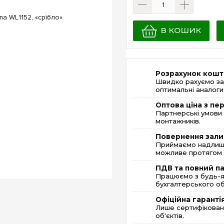
В КОШИК
Розрахунок кошт
Швидко рахуємо за
оптимальні аналоги 
Оптова ціна з п
Партнерські умови 
монтажників.
Повернення зали
Приймаємо надлишк
можливе протягом 1
ПДВ та повний п
Працюємо з будь-я
бухгалтерського об
Офіційна гаранті
Лише сертифікована
об'єктів.