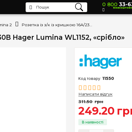
0 800
33-6
Безкоштов
mina 2
Розетка із з/к із кришкою 16А/230В Hager Lumina WL1152, «срібло»
30В Hager Lumina WL1152, «срібло»
11550
Написати відгук
311
.
50
грн
249
.
20
гр