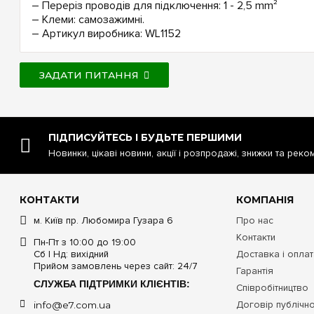
– Переріз проводів для підключення: 1 - 2,5 mm²
– Клеми: самозажимні.
– Артикул виробника: WL1152
ЗАДАТИ ПИТАННЯ
ПІДПИСУЙТЕСЬ І БУДЬТЕ ПЕРШИМИ
Новинки, цікаві новини, акції і розпродажі, знижки та реко
КОНТАКТИ
КОМПАНІЯ
м. Київ пр. Любомира Гузара 6
Про нас
Контакти
Пн-Пт з 10:00 до 19:00
Сб | Нд: вихідний
Доставка і опла
Прийом замовлень через сайт: 24/7
Гарантія
СЛУЖБА ПІДТРИМКИ КЛІЄНТІВ:
Співробітництво
Договір публічн
info@e7.com.ua