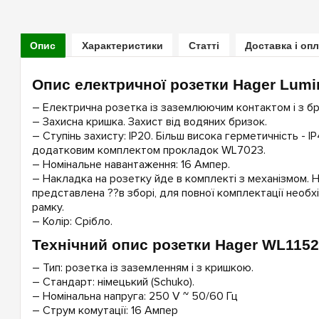
Опис
Характеристики
Статті
Доставка і оп
Опис електричної розетки Hager Lum
– Електрична розетка із заземлюючим контактом і з б
– Захисна кришка. Захист від водяних бризок.
– Ступінь захисту: IP20. Більш висока герметичність - I
додатковим комплектом прокладок WL7023.
– Номінальне навантаження: 16 Ампер.
– Накладка на розетку йде в комплекті з механізмом. 
представлена ??в зборі, для повної комплектації необх
рамку.
– Колір: Срібло.
Технічний опис розетки Hager WL1152
– Тип: розетка із заземленням і з кришкою.
– Стандарт: німецький (Schuko).
– Номінальна напруга: 250 V ~ 50/60 Гц
– Струм комутації: 16 Ампер