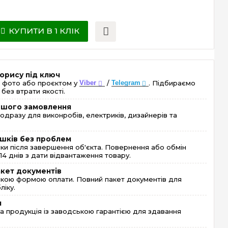
КУПИТИ В 1 КЛІК
орису під ключ
 фото або проєктом у
Viber
/
Telegram
. Підбираємо
без втрати якості.
ершого замовлення
одразу для виконробів, електриків, дизайнерів та
шків без проблем
и після завершення об'єкта. Повернення або обмін
4 днів з дати відвантаження товару.
акет документів
кою формою оплати. Повний пакет документів для
ліку.
я
 продукція із заводською гарантією для здавання