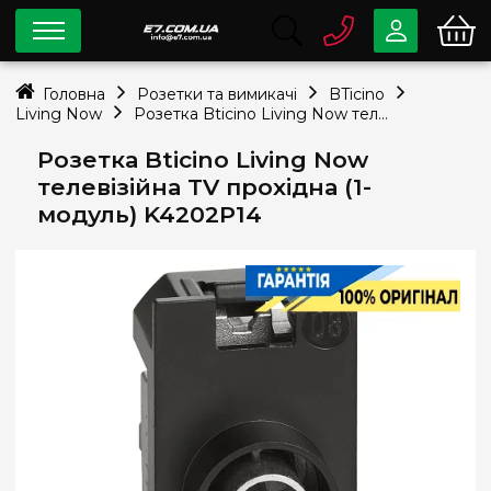
0 800
33-63-07
Головна
Розетки та вимикачі
BTicino
Безкоштовно
Living Now
Розетка Bticino Living Now телевізійна TV прохідна (1-модуль) K4202P14
info@e7.com.ua
044
334-79-78
Розетка Bticino Living Now
телевізійна TV прохідна (1-
Viber
Telegram
модуль) K4202P14