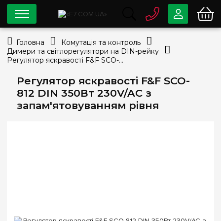
0 800
33-63-07
Головна
Комутація та контроль
Безкоштовно
Димери та світлорегулятори на DIN-рейку
info@e7.com.ua
Регулятор яскравості F&F SCO-812 DIN 350Вт 230V/AC з запам'ятовуванням рівня
044
334-79-78
Регулятор яскравості F&F SCO-
Viber
Telegram
812 DIN 350Вт 230V/AC з
запам'ятовуванням рівня