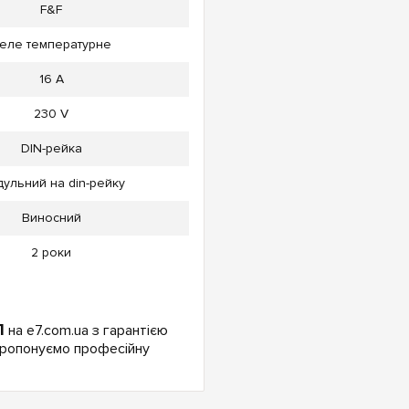
F&F
еле температурне
16 А
230 V
DIN-рейка
ульний на din-рейку
Виносний
2 роки
1
на e7.com.ua з гарантією
 Пропонуємо професійну