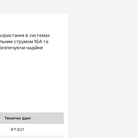
користання в системах
альним струмом 16А та
безпечуючи надійне
Технічні дані
RT-821