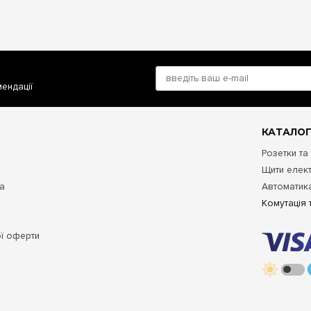
мендації
КАТАЛОГ
Розетки та
Щити елект
та
Автоматика
Комутація 
ої оферти