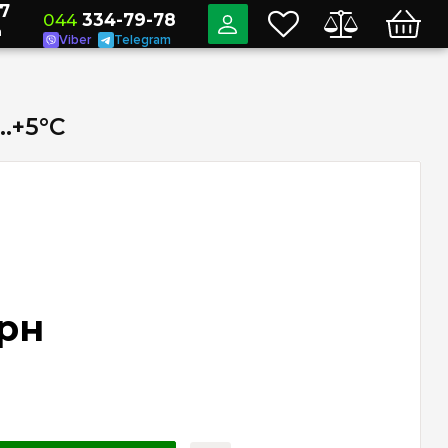
7
044
334-79-78
a
Viber
Telegram
…+5°C
рн