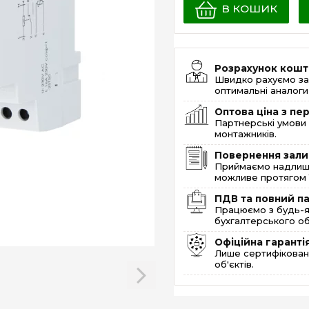
В КОШИК
Розрахунок кошт
Швидко рахуємо за
оптимальні аналоги 
Оптова ціна з п
Партнерські умови 
монтажників.
Повернення зали
Приймаємо надлишк
можливе протягом 1
ПДВ та повний п
Працюємо з будь-я
бухгалтерського об
Офіційна гаранті
Лише сертифікована
об'єктів.