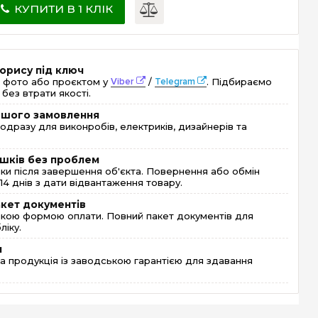
КУПИТИ В 1 КЛІК
орису під ключ
 фото або проєктом у
Viber
/
Telegram
. Підбираємо
без втрати якості.
ершого замовлення
одразу для виконробів, електриків, дизайнерів та
шків без проблем
и після завершення об'єкта. Повернення або обмін
4 днів з дати відвантаження товару.
акет документів
кою формою оплати. Повний пакет документів для
ліку.
я
 продукція із заводською гарантією для здавання