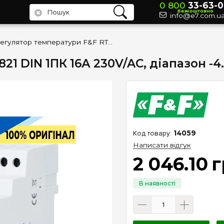
0 800
33-63-0
Безкоштовно
info@e7.com.u
Регулятор температури F&F RT-821 DIN 1ПК 16А 230V/AC, діапазон -4…+5°C
21 DIN 1ПК 16А 230V/AC, діапазон -4
14059
Написати відгук
2 046
.
10
г