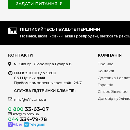
ЗАДАТИ ПИТАННЯ
ПІДПИСУЙТЕСЬ І БУДЬТЕ ПЕРШИМИ
Новинки, цікаві новини, акції і розпродажі, знижки та реко
КОНТАКТИ
КОМПАНІЯ
м. Київ пр. Любомира Гузара 6
Про нас
Контакти
Пн-Пт з 10:00 до 19:00
Сб | Нд: вихідний
Доставка і опла
Прийом замовлень через сайт: 24/7
Гарантія
СЛУЖБА ПІДТРИМКИ КЛІЄНТІВ:
Співробітництво
Договір публічн
info@e7.com.ua
0 800
33-63-07
info@e7.com.ua
044
334-79-78
Viber
Telegram