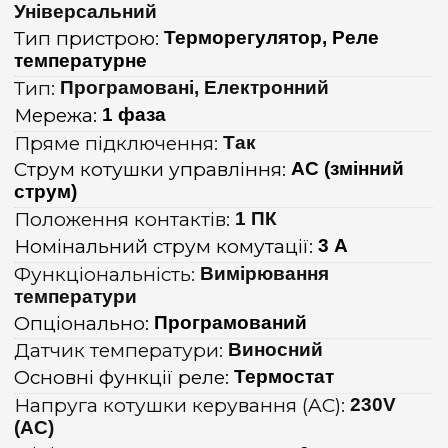
Універсальний
Тип пристрою:
Терморегулятор, Реле
температурне
Тип:
Програмовані, Електронний
Мережа:
1 фаза
Пряме підключення:
Так
Струм котушки управління:
AC (змінний
струм)
Положення контактів:
1 ПК
Номінальний струм комутації:
3 А
Функціональність:
Вимірювання
температури
Опціонально:
Програмований
Датчик температури:
Виносний
Основні функції реле:
Термостат
Напруга котушки керування (AC):
230V
(AC)