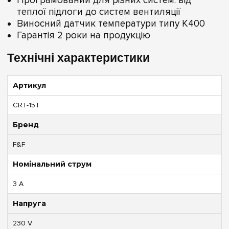
Програмований для різних систем: від
теплої підлоги до систем вентиляції
Виносний датчик температури типу К400
Гарантія 2 роки на продукцію
Технічні характеристики
Артикул
CRT-15T
Бренд
F&F
Номінальний струм
3 А
Напруга
230 V