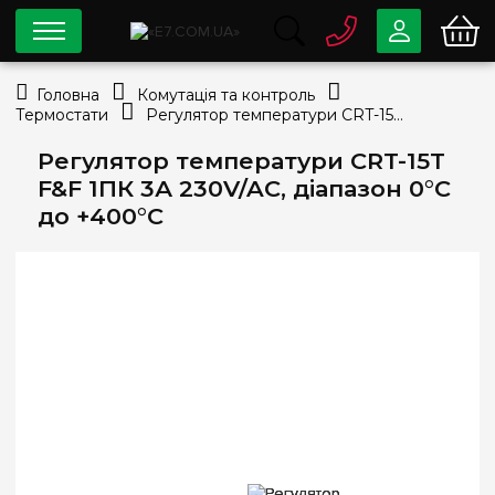
0 800
33-63-07
Головна
Комутація та контроль
Безкоштовно
Термостати
Регулятор температури CRT-15T F&F 1ПК 3А 230V/AC, діапазон 0°С до +400°С
info@e7.com.ua
044
334-79-78
Регулятор температури CRT-15T
F&F 1ПК 3А 230V/AC, діапазон 0°С
Viber
Telegram
до +400°С