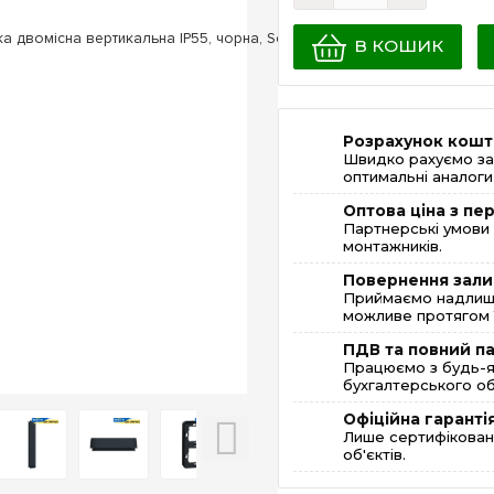
В КОШИК
Розрахунок кошт
Швидко рахуємо за
оптимальні аналоги 
Оптова ціна з п
Партнерські умови 
монтажників.
Повернення зали
Приймаємо надлишк
можливе протягом 1
ПДВ та повний п
Працюємо з будь-я
бухгалтерського об
Офіційна гаранті
Лише сертифікована
об'єктів.