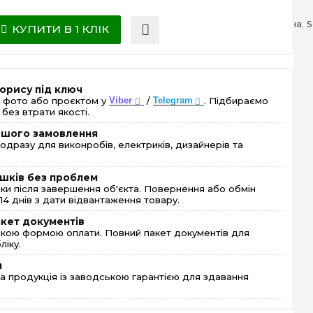
КУПИТИ В 1 КЛІК
орису під ключ
 фото або проєктом у
Viber
/
Telegram
. Підбираємо
без втрати якості.
ершого замовлення
одразу для виконробів, електриків, дизайнерів та
шків без проблем
и після завершення об'єкта. Повернення або обмін
4 днів з дати відвантаження товару.
акет документів
кою формою оплати. Повний пакет документів для
ліку.
я
 продукція із заводською гарантією для здавання