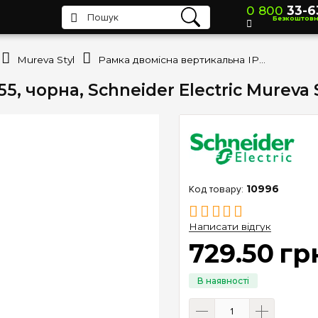
0 800
33-6
Безкоштов
Mureva Styl
Рамка двомісна вертикальна IP55, чорна, Schneider Electric Mureva Styl MUR34151
, чорна, Schneider Electric Mureva 
10996
Написати відгук
729
.
50
гр