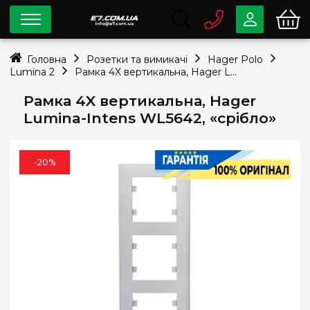
0 800
33-63-07
Головна
Розетки та вимикачі
Hager Polo
Безкоштовно
Lumina 2
Рамка 4X вертикальна, Hager Lumina-Intens WL5642, «срібло»
info@e7.com.ua
044
334-79-78
Рамка 4X вертикальна, Hager
Lumina-Intens WL5642, «срібло»
Viber
Telegram
-20%