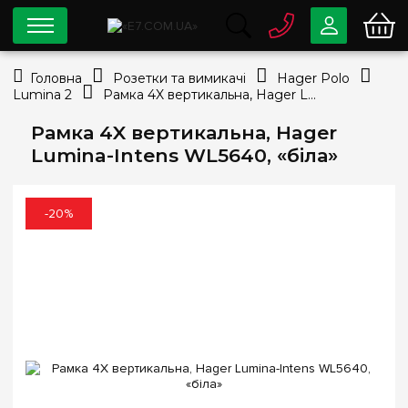
0 800
33-63-07
Головна
Розетки та вимикачі
Hager Polo
Безкоштовно
Lumina 2
Рамка 4X вертикальна, Hager Lumina-Intens WL5640, «біла»
info@e7.com.ua
044
334-79-78
Рамка 4X вертикальна, Hager
Lumina-Intens WL5640, «біла»
Viber
Telegram
-20%