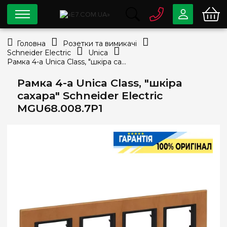
0 800
33-63-07
Головна
Розетки та вимикачі
Безкоштовно
Schneider Electric
Unica
info@e7.com.ua
Рамка 4-а Unica Class, "шкіра сахара" Schneider Electric MGU68.008.7P1
044
334-79-78
Рамка 4-а Unica Class, "шкіра
Viber
Telegram
сахара" Schneider Electric
MGU68.008.7P1