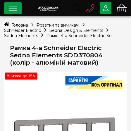
0 800
33-63-07
Головна
Розетки та вимикачі
Безкоштовно
Schneider Electric
Sedna Design & Elements
info@e7.com.ua
Sedna Elements
Рамка 4-а Schneider Electric Sedna Elements SDD370804 (колір - алюміній матовий)
044
334-79-78
Рамка 4-а Schneider Electric
Viber
Telegram
Sedna Elements SDD370804
(колір - алюміній матовий)
Знижка до 15%