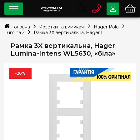
0 800
33-63-07
Головна
Розетки та вимикачі
Hager Polo
Безкоштовно
Lumina 2
Рамка 3X вертикальна, Hager Lumina-Intens WL5630, «біла»
info@e7.com.ua
044
334-79-78
Рамка 3X вертикальна, Hager
Lumina-Intens WL5630, «біла»
Viber
Telegram
-20%