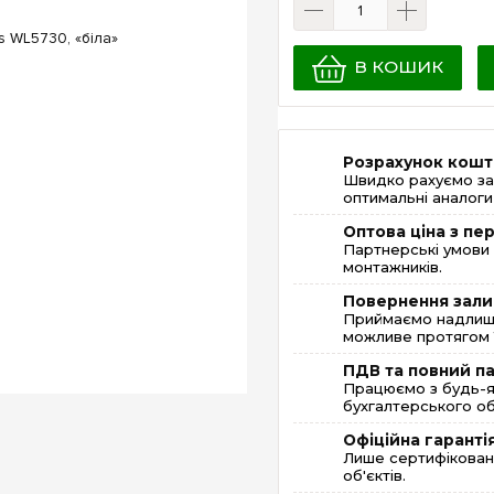
В КОШИК
Розрахунок кошт
Швидко рахуємо за
оптимальні аналоги 
Оптова ціна з п
Партнерські умови 
монтажників.
Повернення зали
Приймаємо надлишк
можливе протягом 1
ПДВ та повний п
Працюємо з будь-я
бухгалтерського об
Офіційна гаранті
Лише сертифікована
об'єктів.