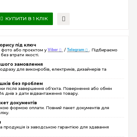
КУПИТИ В 1 КЛІК
орису під ключ
 фото або проєктом у
Viber
/
Telegram
. Підбираємо
без втрати якості.
ершого замовлення
одразу для виконробів, електриків, дизайнерів та
шків без проблем
и після завершення об'єкта. Повернення або обмін
4 днів з дати відвантаження товару.
акет документів
кою формою оплати. Повний пакет документів для
ліку.
я
 продукція із заводською гарантією для здавання