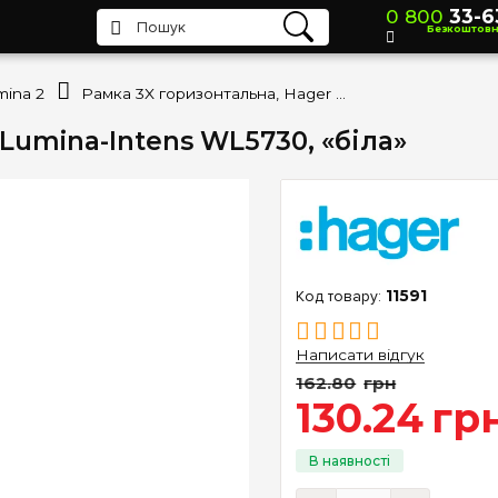
0 800
33-6
Безкоштов
mina 2
Рамка 3X горизонтальна, Hager Lumina-Intens WL5730, «біла»
Lumina-Intens WL5730, «біла»
11591
Написати відгук
162
.
80
грн
130
.
24
гр