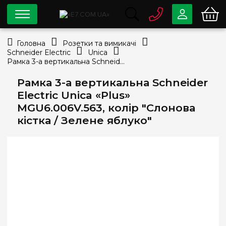
0 800
33-63-07
Головна
Розетки та вимикачі
Безкоштовно
Schneider Electric
Unica
info@e7.com.ua
Рамка 3-а вертикальна Schneider Electric Unica «Plus» MGU6.006V.563, колір "Слонова кістка / Зелене яблуко"
044
334-79-78
Рамка 3-а вертикальна Schneider
Viber
Telegram
Electric Unica «Plus»
MGU6.006V.563, колір "Слонова
кістка / Зелене яблуко"