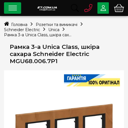
0 800
33-63-07
Головна
Розетки та вимикачі
Безкоштовно
Schneider Electric
Unica
info@e7.com.ua
Рамка 3-а Unica Class, шкіра сахара Schneider Electric MGU68.006.7P1
044
334-79-78
Рамка 3-а Unica Class, шкіра
Viber
Telegram
сахара Schneider Electric
MGU68.006.7P1