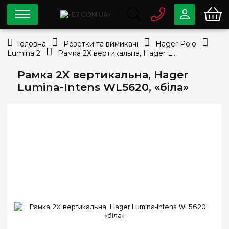
0 800
33-63-07
Головна
Розетки та вимикачі
Hager Polo
Безкоштовно
Lumina 2
Рамка 2X вертикальна, Hager Lumina-Intens WL5620, «біла»
info@e7.com.ua
044
334-79-78
Рамка 2X вертикальна, Hager
Lumina-Intens WL5620, «біла»
Viber
Telegram