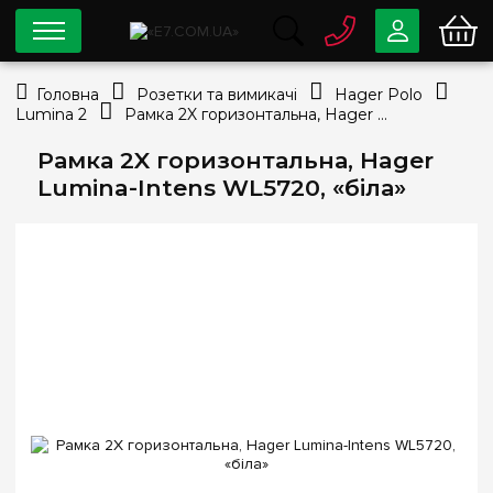
0 800
33-63-07
Головна
Розетки та вимикачі
Hager Polo
Безкоштовно
Lumina 2
Рамка 2X горизонтальна, Hager Lumina-Intens WL5720, «біла»
info@e7.com.ua
044
334-79-78
Рамка 2X горизонтальна, Hager
Lumina-Intens WL5720, «біла»
Viber
Telegram