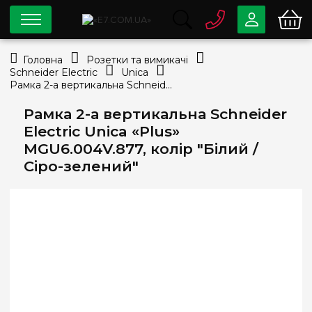
0 800
33-63-07
Головна
Розетки та вимикачі
Безкоштовно
Schneider Electric
Unica
info@e7.com.ua
Рамка 2-а вертикальна Schneider Electric Unica «Plus» MGU6.004V.877, колір "Білий / Сіро-зелений"
044
334-79-78
Рамка 2-а вертикальна Schneider
Viber
Telegram
Electric Unica «Plus»
MGU6.004V.877, колір "Білий /
Сіро-зелений"