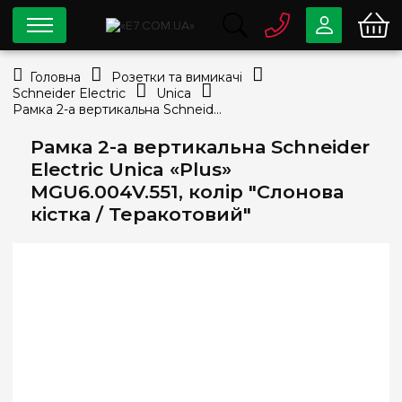
0 800
33-63-07
Головна
Розетки та вимикачі
Безкоштовно
Schneider Electric
Unica
info@e7.com.ua
Рамка 2-а вертикальна Schneider Electric Unica «Plus» MGU6.004V.551, колір "Слонова кістка / Теракотовий"
044
334-79-78
Рамка 2-а вертикальна Schneider
Viber
Telegram
Electric Unica «Plus»
MGU6.004V.551, колір "Слонова
кістка / Теракотовий"