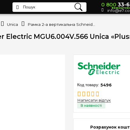
0 800
33-6
Безкоштов
info@e7.c
Unica
Рамка 2-а вертикальна Schneider Electric MGU6.004V.566 Unica «Plus», колір "Слонова кістка / Фісташковий"
 Electric MGU6.004V.566 Unica «Plus»
5496
Написати відгук
Розрахунок кошт