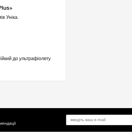
Plus»
ів Уніка.
ійкий до ультрафіолету
омендації