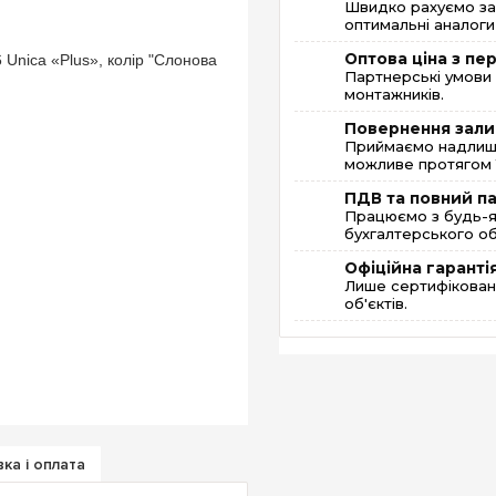
Швидко рахуємо за
оптимальні аналоги 
Оптова ціна з п
Партнерські умови 
монтажників.
Повернення зали
Приймаємо надлишк
можливе протягом 1
ПДВ та повний п
Працюємо з будь-я
бухгалтерського об
Офіційна гаранті
Лише сертифікована
об'єктів.
ка і оплата