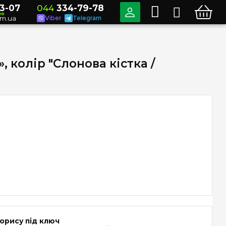
3-07
044
334-79-78
но
om.ua
Viber
Telegram
, колір "Слонова кістка /
орису під ключ