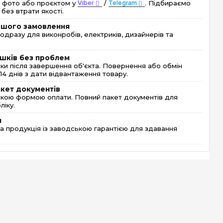
 фото або проєктом у
Viber
/
Telegram
. Підбираємо
без втрати якості.
ершого замовлення
одразу для виконробів, електриків, дизайнерів та
шків без проблем
и після завершення об'єкта. Повернення або обмін
4 днів з дати відвантаження товару.
акет документів
кою формою оплати. Повний пакет документів для
ліку.
я
 продукція із заводською гарантією для здавання