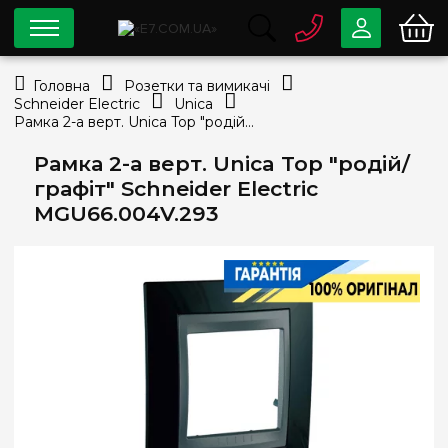
0 800
33-63-07
Головна
Розетки та вимикачі
Безкоштовно
Schneider Electric
Unica
info@e7.com.ua
Рамка 2-а верт. Unica Top "родій/графіт" Schneider Electric MGU66.004V.293
044
334-79-78
Рамка 2-а верт. Unica Top "родій/
Viber
Telegram
графіт" Schneider Electric
MGU66.004V.293