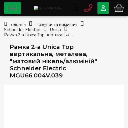
0 800
33-63-07
Головна
Розетки та вимикачі
Безкоштовно
Schneider Electric
Unica
info@e7.com.ua
Рамка 2-а Unica Top вертикальна, металева, "матовий нікель/алюміній" Schneider Electric MGU66.004V.039
044
334-79-78
Рамка 2-а Unica Top
Viber
Telegram
вертикальна, металева,
"матовий нікель/алюміній"
Schneider Electric
MGU66.004V.039