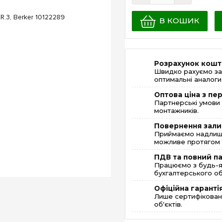
В КОШИК
Розрахунок кошт
Швидко рахуємо за
оптимальні аналоги 
Оптова ціна з п
Партнерські умови 
монтажників.
Повернення зали
Приймаємо надлишк
можливе протягом 1
ПДВ та повний п
Працюємо з будь-я
бухгалтерського об
Офіційна гаранті
Лише сертифікована
об'єктів.