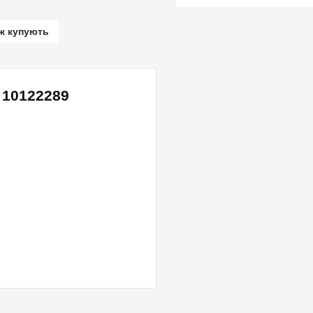
ж купують
 10122289