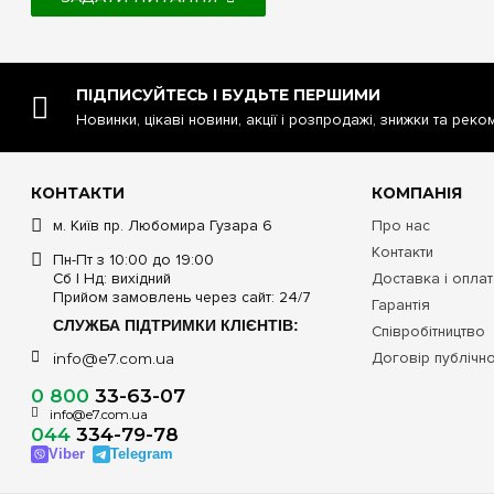
ПІДПИСУЙТЕСЬ І БУДЬТЕ ПЕРШИМИ
Новинки, цікаві новини, акції і розпродажі, знижки та реко
КОНТАКТИ
КОМПАНІЯ
м. Київ пр. Любомира Гузара 6
Про нас
Контакти
Пн-Пт з 10:00 до 19:00
Сб | Нд: вихідний
Доставка і опла
Прийом замовлень через сайт: 24/7
Гарантія
СЛУЖБА ПІДТРИМКИ КЛІЄНТІВ:
Співробітництво
Договір публічн
info@e7.com.ua
0 800
33-63-07
info@e7.com.ua
044
334-79-78
Viber
Telegram