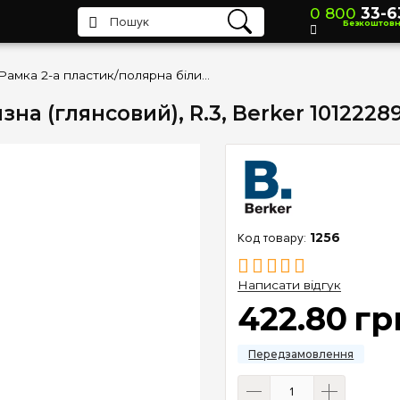
0 800
33-6
Безкоштов
Рамка 2-а пластик/полярна білизна (глянсовий), R.3, Berker 10122289
на (глянсовий), R.3, Berker 1012228
1256
Написати відгук
422
.
80
гр