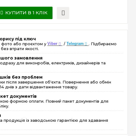
КУПИТИ В 1 КЛІК
орису під ключ
 фото або проєктом у
Viber
/
Telegram
. Підбираємо
без втрати якості.
ершого замовлення
одразу для виконробів, електриків, дизайнерів та
шків без проблем
и після завершення об'єкта. Повернення або обмін
4 днів з дати відвантаження товару.
акет документів
кою формою оплати. Повний пакет документів для
ліку.
я
 продукція із заводською гарантією для здавання