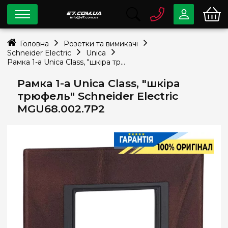
0 800
33-63-07
Головна
Розетки та вимикачі
Безкоштовно
Schneider Electric
Unica
info@e7.com.ua
Рамка 1-а Unica Class, "шкіра трюфель" Schneider Electric MGU68.002.7P2
044
334-79-78
Рамка 1-а Unica Class, "шкіра
Viber
Telegram
трюфель" Schneider Electric
MGU68.002.7P2