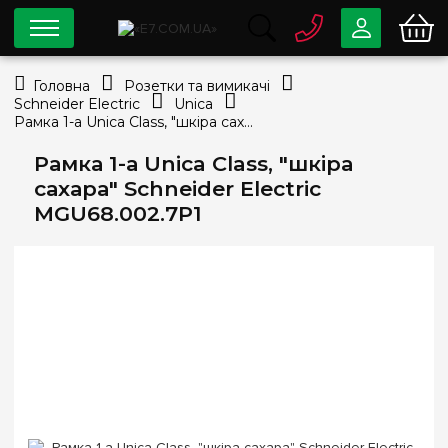
0 800
33-63-07
Головна
Розетки та вимикачі
Безкоштовно
Schneider Electric
Unica
info@e7.com.ua
Рамка 1-а Unica Class, "шкіра сахара" Schneider Electric MGU68.002.7P1
044
334-79-78
Рамка 1-а Unica Class, "шкіра
Viber
Telegram
сахара" Schneider Electric
MGU68.002.7P1