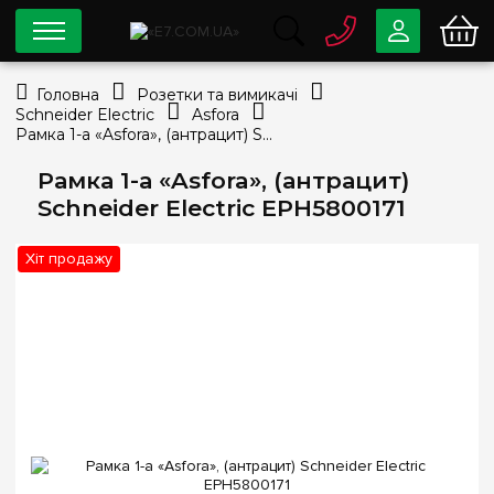
0 800
33-63-07
Головна
Розетки та вимикачі
Безкоштовно
Schneider Electric
Asfora
info@e7.com.ua
Рамка 1-а «Asfora», (антрацит) Schneider Electric EPH5800171
044
334-79-78
Рамка 1-а «Asfora», (антрацит)
Viber
Telegram
Schneider Electric EPH5800171
Хіт продажу