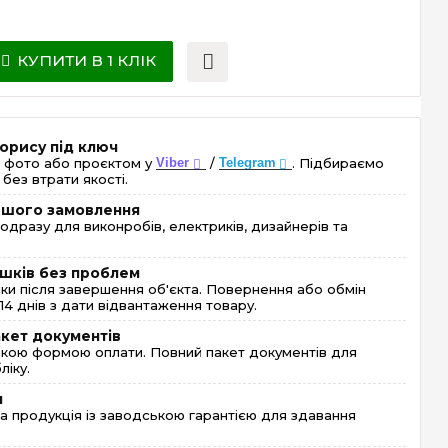
КУПИТИ В 1 КЛІК
орису під ключ
 фото або проєктом у
Viber
/
Telegram
. Підбираємо
без втрати якості.
ершого замовлення
одразу для виконробів, електриків, дизайнерів та
шків без проблем
и після завершення об'єкта. Повернення або обмін
4 днів з дати відвантаження товару.
акет документів
кою формою оплати. Повний пакет документів для
ліку.
я
 продукція із заводською гарантією для здавання