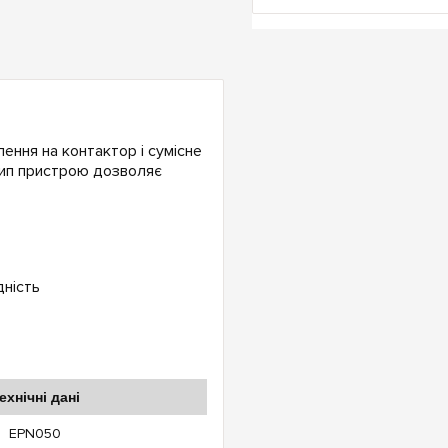
ння на контактор і сумісне
тип пристрою дозволяє
дність
ехнічні дані
EPN050