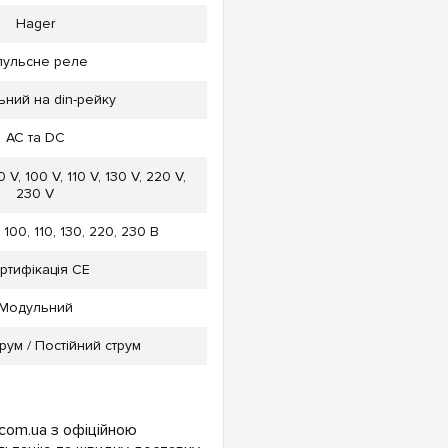
Hager
пульсне реле
ний на din-рейку
AC та DC
0 V, 100 V, 110 V, 130 V, 220 V,
230 V
, 100, 110, 130, 220, 230 В
ртифікація CE
Модульний
рум / Постійний струм
com.ua з офіційною