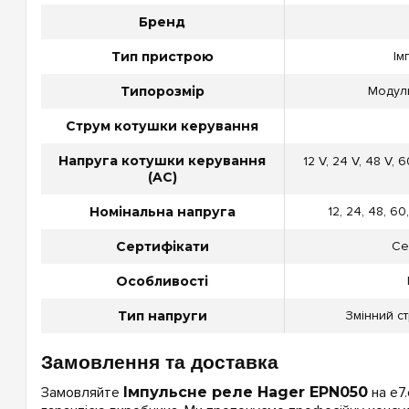
Бренд
Тип пристрою
Ім
Типорозмір
Модуль
Струм котушки керування
Напруга котушки керування
12 V, 24 V, 48 V, 6
(AC)
Номінальна напруга
12, 24, 48, 60
Сертифікати
Се
Особливості
Тип напруги
Змінний ст
Замовлення та доставка
Замовляйте
Імпульсне реле Hager EPN050
на e7.