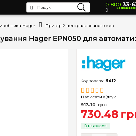
0 800
33-6
Безкоштов
виробника Hager
Пристрій централізованого керування Hager EPN050 для автоматизації електросистем
ування Hager EPN050 для автомати
6412
Написати відгук
913
.
10
грн
730
.
48
гр