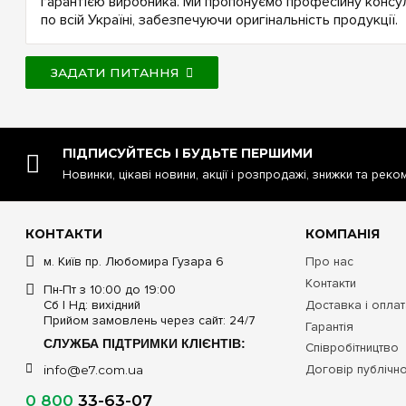
гарантією виробника. Ми пропонуємо професійну консу
по всій Україні, забезпечуючи оригінальність продукції.
ЗАДАТИ ПИТАННЯ
ПІДПИСУЙТЕСЬ І БУДЬТЕ ПЕРШИМИ
Новинки, цікаві новини, акції і розпродажі, знижки та реко
КОНТАКТИ
КОМПАНІЯ
м. Київ пр. Любомира Гузара 6
Про нас
Контакти
Пн-Пт з 10:00 до 19:00
Сб | Нд: вихідний
Доставка і опла
Прийом замовлень через сайт: 24/7
Гарантія
СЛУЖБА ПІДТРИМКИ КЛІЄНТІВ:
Співробітництво
Договір публічн
info@e7.com.ua
0 800
33-63-07