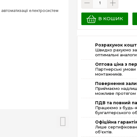
В КОШИК
Розрахунок кошт
Швидко рахуємо за
оптимальні аналоги 
Оптова ціна з п
Партнерські умови 
монтажників.
Повернення зали
Приймаємо надлишк
можливе протягом 1
ПДВ та повний п
Працюємо з будь-я
бухгалтерського об
Офіційна гаранті
Лише сертифікована
об'єктів.