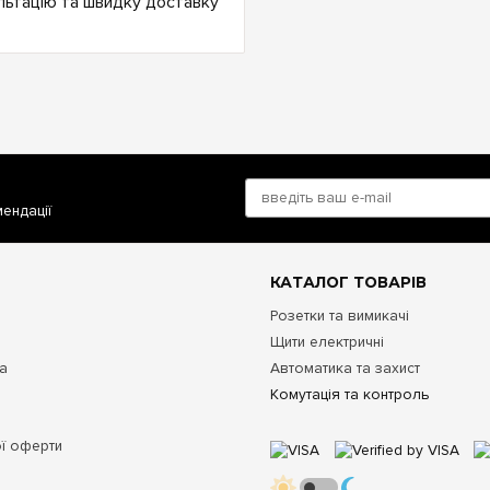
льтацію та швидку доставку
мендації
КАТАЛОГ ТОВАРІВ
Розетки та вимикачі
Щити електричні
та
Автоматика та захист
Комутація та контроль
ої оферти