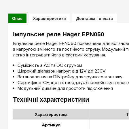
Опис
Характеристики
Доставка і оплата
Імпульсне реле Hager EPN050
Імпульсне реле Hager EPN050 призначене для встановле
з напругою змінного та постійного струму. Модульний 
легко інтегрувати його в системи керування.
Сумісність з AC та DC струмом
Широкий діапазон напруг: від 12V до 230V
Встановлення на DIN-рейку для зручного монтажу
Сертифікат CE, що підтверджує європейську відпові
Модульний дизайн для простоти підключення
Технічні характеристики
Характеристика
Т
Артикул