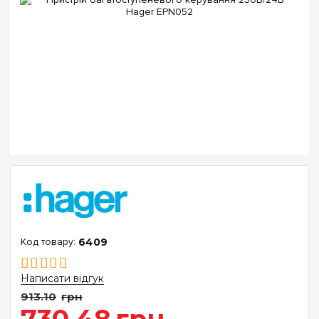
6409
Написати відгук
913
.
10
грн
730
.
48
грн