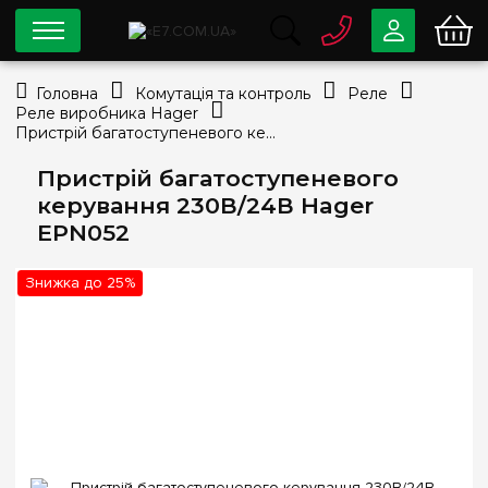
0 800
33-63-07
Головна
Комутація та контроль
Реле
Безкоштовно
Реле виробника Hager
info@e7.com.ua
Пристрій багатоступеневого керування 230В/24В Hager EPN052
044
334-79-78
Пристрій багатоступеневого
Viber
Telegram
керування 230В/24В Hager
EPN052
Знижка до 25%