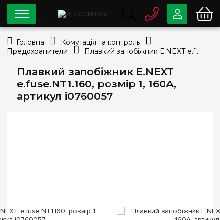
0 800
33-63-07
Головна
Комутація та контроль
Безкоштовно
Предохранители
Плавкий запобіжник E.NEXT e.fuse.NT1.160, розмір 1, 160А, артикул i0760057
info@e7.com.ua
044
334-79-78
Плавкий запобіжник E.NEXT
e.fuse.NT1.160, розмір 1, 160А,
Viber
Telegram
артикул i0760057