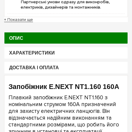
Партнерські умови одразу для виконробів,
електриків, дизайнерів та монтажників.
+ Показати ще
ОПИС
ХАРАКТЕРИСТИКИ
ДОСТАВКА І ОПЛАТА
Запобіжник E.NEXT NT1.160 160А
Плавкий запобіжник E.NEXT NT1.160 з
номінальним струмом 160А призначений
для захисту електричних ланцюгів. Він
відзначається надійним виконанням та
стандартними розмірами, що робить його
зручним в установці та експлуатації.