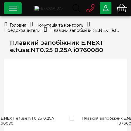
0 800
33-63-07
Головна
Комутація та контроль
Безкоштовно
Предохранители
Плавкий запобіжник E.NEXT e.fuse.NT0.25 0,25А i0760080
info@e7.com.ua
044
334-79-78
Плавкий запобіжник E.NEXT
e.fuse.NT0.25 0,25А i0760080
Viber
Telegram