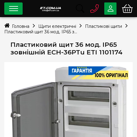
0 800
33-63-07
Головна
Щити електричні
Пластикові щити
Безкоштовно
Пластиковий щит 36 мод. IP65 зовнішній ECH-36PTu ETI 1101174
info@e7.com.ua
044
334-79-78
Пластиковий щит 36 мод. IP65
зовнішній ECH-36PTu ETI 1101174
Viber
Telegram