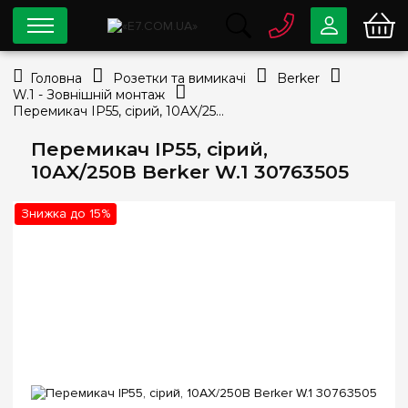
0 800
33-63-07
Головна
Розетки та вимикачі
Berker
Безкоштовно
W.1 - Зовнішній монтаж
info@e7.com.ua
Перемикач IP55, сірий, 10АX/250В Berker W.1 30763505
044
334-79-78
Перемикач IP55, сірий,
Viber
Telegram
10АX/250В Berker W.1 30763505
Знижка до 15%