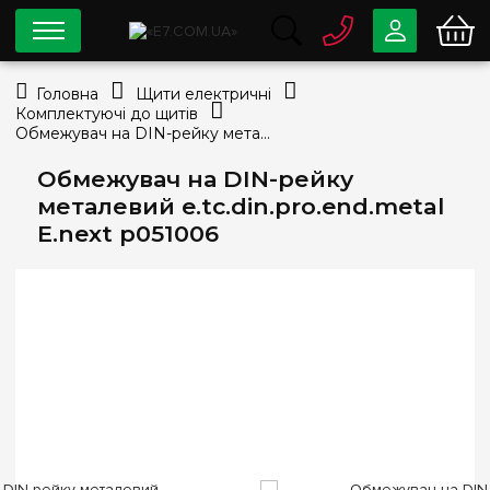
0 800
33-63-07
Головна
Щити електричні
Безкоштовно
Комплектуючі до щитів
info@e7.com.ua
Обмежувач на DIN-рейку металевий e.tc.din.pro.end.metal E.next p051006
044
334-79-78
Обмежувач на DIN-рейку
Viber
Telegram
металевий e.tc.din.pro.end.metal
E.next p051006