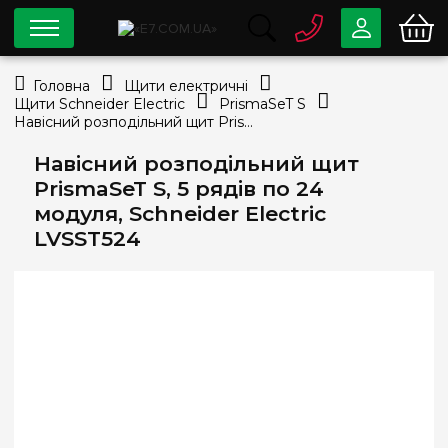
0 800
33-63-07
Головна
Щити електричні
Безкоштовно
Щити Schneider Electric
PrismaSeT S
info@e7.com.ua
Навісний розподільний щит PrismaSeT S, 5 рядів по 24 модуля, Schneider Electric LVSST524
044
334-79-78
Навісний розподільний щит
Viber
Telegram
PrismaSeT S, 5 рядів по 24
модуля, Schneider Electric
LVSST524