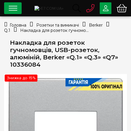
0 800
33-63-07
Головна
Розетки та вимикачі
Berker
Безкоштовно
Q.1
Накладка для розеток гучномовців, USB-розеток, алюміній, Berker «Q.1» «Q.3» «Q7» 10336084
info@e7.com.ua
044
334-79-78
Накладка для розеток
гучномовців, USB-розеток,
Viber
Telegram
алюміній, Berker «Q.1» «Q.3» «Q7»
10336084
Знижка до 15%