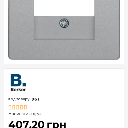
961
Написати відгук
407
.
20
грн