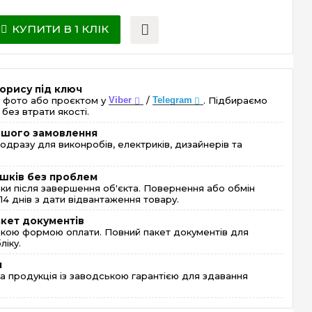
КУПИТИ В 1 КЛІК
орису під ключ
 фото або проєктом у
Viber
/
Telegram
. Підбираємо
без втрати якості.
ершого замовлення
одразу для виконробів, електриків, дизайнерів та
шків без проблем
и після завершення об'єкта. Повернення або обмін
4 днів з дати відвантаження товару.
акет документів
кою формою оплати. Повний пакет документів для
ліку.
я
 продукція із заводською гарантією для здавання