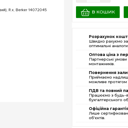
В КОШИК
Розрахунок кошт
Швидко рахуємо за
оптимальні аналоги 
Оптова ціна з п
Партнерські умови 
монтажників.
Повернення зали
Приймаємо надлишк
можливе протягом 1
ПДВ та повний п
Працюємо з будь-я
бухгалтерського об
Офіційна гаранті
Лише сертифікована
об'єктів.