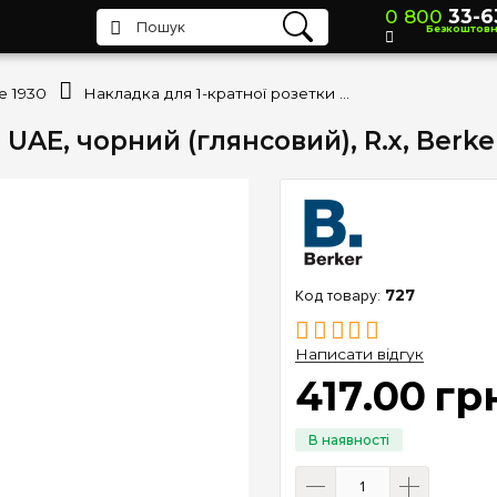
0 800
33-6
Безкоштов
ie 1930
Накладка для 1-кратної розетки UAE, чорний (глянсовий), R.х, Berker 14072045
UAE, чорний (глянсовий), R.х, Berke
727
Написати відгук
417
.
00
гр