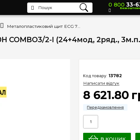
0 800
33-6
Безкоштов
Металопластиковий щит ECG 70Н COMBO3/2-I (24+4мод, 2ряд., 3м.п., перф.метал.дверця) IP40 ETI 1100230
COMBO3/2-I (24+4мод, 2ряд., 3м.п.
13782
Написати відгук
8 621
.
80
г
В КОШИК