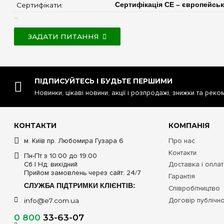
Сертифікати: 
Сертифікація CE – європейськ
...
ЗАДАТИ ПИТАННЯ
ПІДПИСУЙТЕСЬ І БУДЬТЕ ПЕРШИМИ
Новинки, цікаві новини, акції і розпродажі, знижки та реко
КОНТАКТИ
КОМПАНІЯ
м. Київ пр. Любомира Гузара 6
Про нас
Контакти
Пн-Пт з 10:00 до 19:00
Сб | Нд: вихідний
Доставка і опла
Прийом замовлень через сайт: 24/7
Гарантія
СЛУЖБА ПІДТРИМКИ КЛІЄНТІВ:
Співробітництво
Договір публічн
info@e7.com.ua
0 800
33-63-07