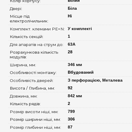
Колір корпусу: 
Білий
Двері: 
Біла
Місце під 
Ні
електролічильник: 
Комплект. клемами PE+N: 
У комплекті
Кількість секцій: 
1
Для апаратів на струм до: 
63А
Розрахункова кількість 
28
модулів: 
Ширина, мм: 
346 мм
Особливості монтажу: 
Вбудований
Особливість дверей: 
З перфорацією, Металева
Висота / Глибина, мм: 
92
Довжина, мм: 
842 мм
Кількість рядів: 
2
Розмір висоти ніші, мм: 
799
Розмір ширини ніші, мм: 
306
Розмір глибини ніші, мм: 
87