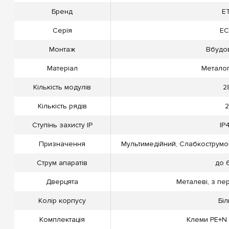
Бренд
ET
Серія
E
Монтаж
Вбудо
Матеріал
Металоп
Кількість модулів
2
Кількість рядів
2
Ступінь захисту IP
IP
Призначення
Мультимедійний, Слабкострумов
Струм апаратів
до 
Дверцята
Металеві, з пер
Колір корпусу
Біл
Комплектація
Клеми PE+N 