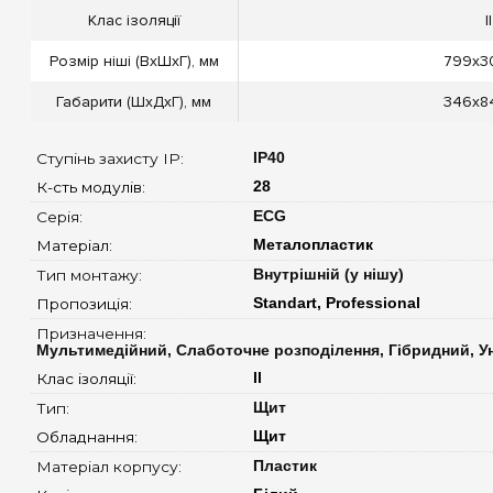
Клас ізоляції
II
Розмір ніші (ВxШxГ), мм
799x3
Габарити (ШxДxГ), мм
346x8
Ступінь захисту IP: 
IP40
К-сть модулів: 
28
Серія: 
ECG
Матеріал: 
Металопластик
Тип монтажу: 
Внутрішній (у нішу)
Пропозиція: 
Standart, Professional
Призначення: 
Мультимедійний, Слаботочне розподілення, Гібридний, У
Клас ізоляції: 
ll
Тип: 
Щит
Обладнання: 
Щит
Матеріал корпусу: 
Пластик