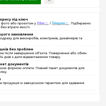
орису під ключ
 фото або проєктом у
Viber
/
Telegram
. Підбираємо
без втрати якості.
ершого замовлення
одразу для виконробів, електриків, дизайнерів та
шків без проблем
и після завершення об'єкта. Повернення або обмін
4 днів з дати відвантаження товару.
акет документів
кою формою оплати. Повний пакет документів для
ліку.
я
 продукція із заводською гарантією для здавання