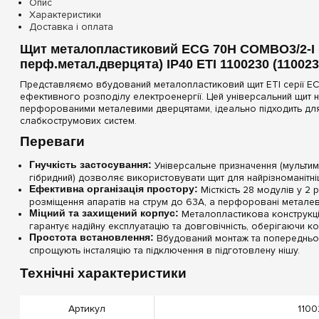
Опис
Характеристики
Доставка і оплата
Щит металопластиковий ECG 70Н COMBO3/2-I (2
перф.метал.дверцята) IP40 ETI 1100230 (110023
Представляємо вбудований металопластиковий щит ETI серії E
ефективного розподілу електроенергії. Цей універсальний щит 
перфорованими металевими дверцятами, ідеально підходить для
слабкострумових систем.
Переваги
Гнучкість застосування:
Універсальне призначення (мультим
гібридний) дозволяє використовувати щит для найрізноманітні
Ефективна організація простору:
Місткість 28 модулів у 2 
розміщення апаратів на струм до 63А, а перфоровані металеві
Міцний та захищений корпус:
Металопластикова конструкці
гарантує надійну експлуатацію та довговічність, оберігаючи ко
Простота встановлення:
Вбудований монтаж та попередньо 
спрощують інсталяцію та підключення в підготовлену нішу.
Технічні характеристики
Артикул
1100