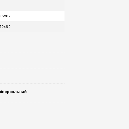
06x87
42x92
ніверсальний