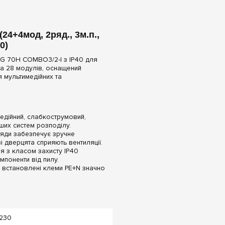
4+4мод, 2ряд., 3м.п.,
0)
CG 70Н COMBO3/2-I з IP40 для
на 28 модулів, оснащений
 мультимедійних та
едійний, слабкострумовий,
ших систем розподілу.
ряди забезпечує зручне
 дверцята сприяють вентиляції.
я з класом захисту IP40
мпоненти від пилу.
встановлені клеми PE+N значно
230