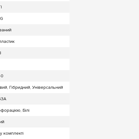
I
CG
ваний
ластик
8
40
ий, Гібридний, Універсальний
63А
форацією, Білі
ий
у комплекті