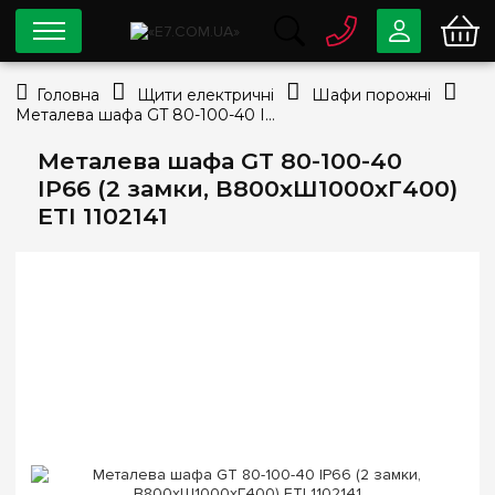
0 800
33-63-07
Головна
Щити електричні
Шафи порожні
Безкоштовно
Металева шафа GT 80-100-40 IP66 (2 замки, В800xШ1000xГ400) ETI 1102141
info@e7.com.ua
044
334-79-78
Металева шафа GT 80-100-40
IP66 (2 замки, В800xШ1000xГ400)
Viber
Telegram
ETI 1102141