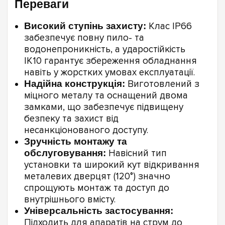
Переваги
Високий ступінь захисту:
Клас IP66
забезпечує повну пило- та
водонепроникність, а ударостійкість
IK10 гарантує збереження обладнання
навіть у жорстких умовах експлуатації.
Надійна конструкція:
Виготовлений з
міцного металу та оснащений двома
замками, що забезпечує підвищену
безпеку та захист від
несанкціонованого доступу.
Зручність монтажу та
обслуговування:
Навісний тип
установки та широкий кут відкривання
металевих дверцят (120°) значно
спрощують монтаж та доступ до
внутрішнього вмісту.
Універсальність застосування:
Підходить для апаратів на струм до