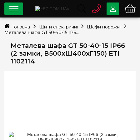
0 800
33-63-07
Головна
Щити електричні
Шафи порожні
Безкоштовно
Металева шафа GT 50-40-15 IP66 (2 замки, В500xШ400xГ150) ETI 1102114
info@e7.com.ua
044
334-79-78
Металева шафа GT 50-40-15 IP66
(2 замки, В500xШ400xГ150) ETI
Viber
Telegram
1102114