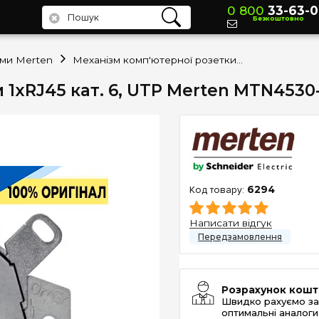
0 800
33-63-0
Безкоштовно
зми Merten
Механізм комп'ютерної розетки 1xRJ45 кат. 6, UTP Merten MTN4530-0000
 1xRJ45 кат. 6, UTP Merten MTN4530
6294
Написати відгук
Розрахунок кошт
Швидко рахуємо за
оптимальні аналоги 