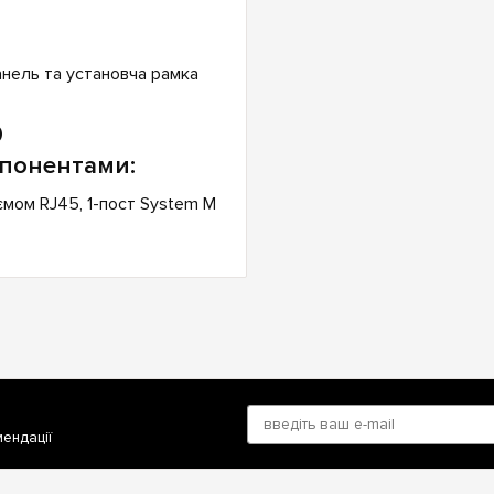
анель та установча рамка
0
мпонентами:
'ємом RJ45, 1-пост System M
мендації