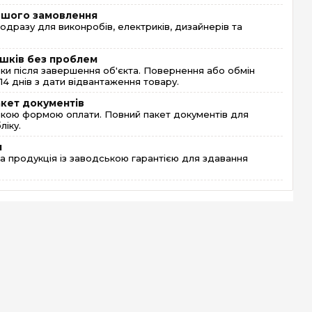
ершого замовлення
одразу для виконробів, електриків, дизайнерів та
шків без проблем
и після завершення об'єкта. Повернення або обмін
4 днів з дати відвантаження товару.
акет документів
кою формою оплати. Повний пакет документів для
ліку.
я
 продукція із заводською гарантією для здавання