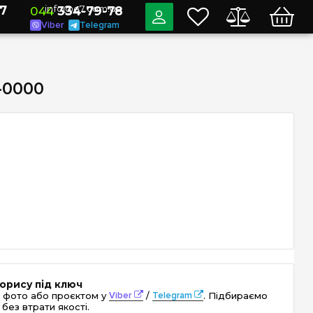
7
info@e7.com.ua
044
334-79-78
Viber
Telegram
-0000
орису під ключ
 фото або проєктом у
Viber
/
Telegram
. Підбираємо
без втрати якості.