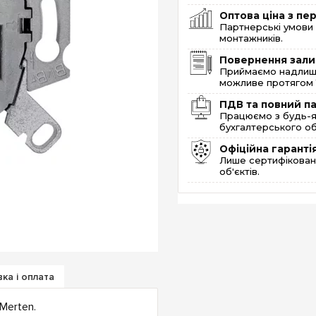
Оптова ціна з п
Партнерські умови 
монтажників.
Повернення зали
Приймаємо надлишк
можливе протягом 1
ПДВ та повний п
Працюємо з будь-я
бухгалтерського об
Офіційна гаранті
Лише сертифікована
об'єктів.
ка і оплата
Merten.