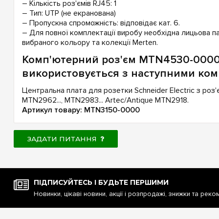
– Кількість роз'ємів RJ45: 1
– Тип: UTP (не екранована)
– Пропускна спроможність: відповідає кат. 6.
– Для повної комплектації виробу необхідна лицьова п
вибраного кольору та колекції Merten.
Комп'ютерний роз'єм MTN4530-000
використовується з наступними ко
Центральна плата для розетки Schneider Electric з роз
MTN2962..., MTN2983... Artec/Antique MTN2918.
Артикул товару: MTN3150-0000
ЗАДАТИ ПИТАННЯ
ПІДПИСУЙТЕСЬ І БУДЬТЕ ПЕРШИМИ
Новинки, цікаві новини, акції і розпродажі, знижки та реко